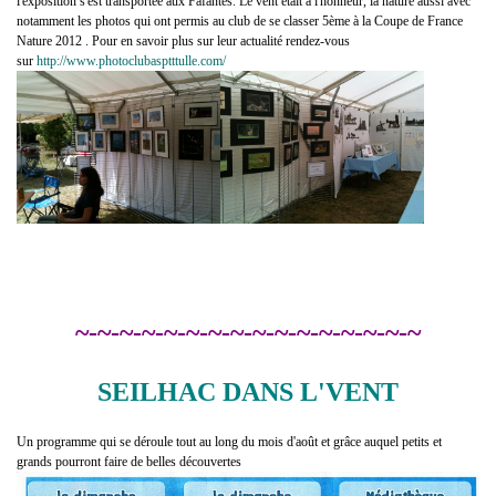
l'exposition s'est transportée aux Fafantes. Le vent était à l'honneur, la nature aussi avec
notamment les photos qui ont permis au club de se classer 5ème à la Coupe de France
Nature 2012 . Pour en savoir plus sur leur actualité rendez-vous
sur
http://www.photoclubasptttulle.com/
~-~-~-~-~-~-~-~-~-~-~-~-~-~-~-~
SEILHAC DANS L'VENT
Un programme qui se déroule tout au long du mois d'août et grâce auquel petits et
grands pourront faire de belles découvertes